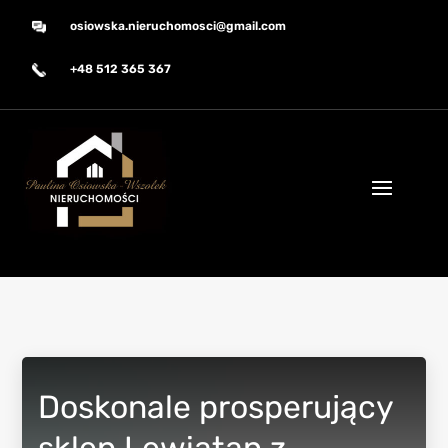
osiowska.nieruchomosci@gmail.com
+48 512 365 367
Doskonale prosperujący
sklep Lewiatan z