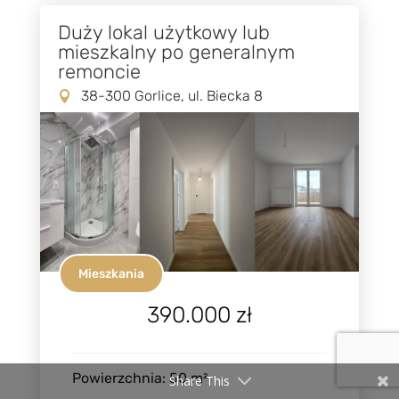
Duży lokal użytkowy lub
mieszkalny po generalnym
remoncie
38-300 Gorlice, ul. Biecka 8
Mieszkania
390.000 zł
Powierzchnia
:
50
m²
Share This