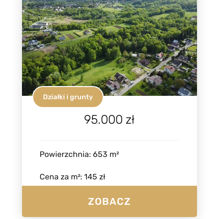
Działki i grunty
95.000 zł
Powierzchnia
:
653
m²
Cena za m²
:
145 zł
ZOBACZ