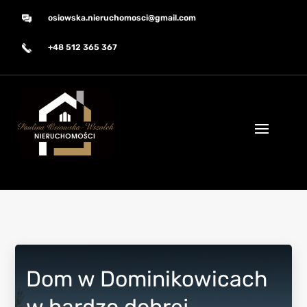
osiowska.nieruchomosci@gmail.com
+48 512 365 367
Dom w Dominikowicach
w bardzo dobrej