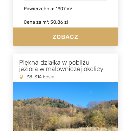
Powierzchnia
:
1907
m²
Cena za m²
:
50,86 zł
ZOBACZ
Piękna działka w pobliżu
jeziora w malowniczej okolicy
38-314 Łosie