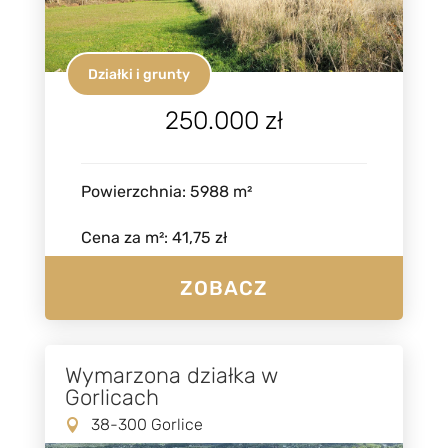
Działki i grunty
250.000 zł
Powierzchnia
:
5988
m²
Cena za m²
:
41,75 zł
ZOBACZ
Wymarzona działka w
Gorlicach
38-300 Gorlice