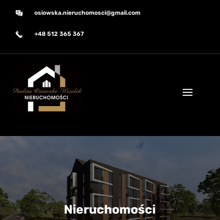
osiowska.nieruchomosci@gmail.com
+48 512 365 367
Nieruchomości